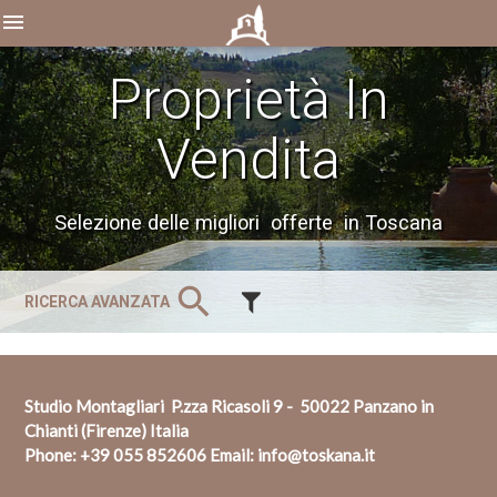
menu
Proprietà In
Vendita
Selezione delle migliori offerte in Toscana
search
RICERCA AVANZATA
Studio Montagliari P.zza Ricasoli 9 - 50022 Panzano in
Chianti (Firenze) Italia
Phone:
+39 055 852606
Email:
info@toskana.it