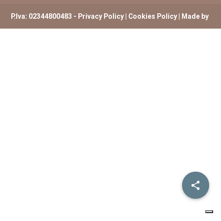
P.Iva: 02344800483 -
Privacy Policy
|
Cookies Policy
| Made by
ExtremHex Firenze