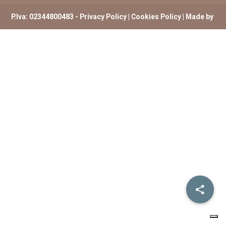
P.Iva: 02344800483 -
Privacy Policy
|
Cookies Policy
| Made by
ExtremHex Firenze