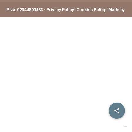
P.Iva: 02344800483 -
Privacy Policy
|
Cookies Policy
| Made by
ExtremHex Firenze