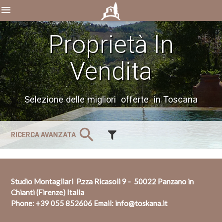
menu
Proprietà In
Vendita
Selezione delle migliori offerte in Toscana
search
RICERCA AVANZATA
Studio Montagliari P.zza Ricasoli 9 - 50022 Panzano in
Chianti (Firenze) Italia
Phone:
+39 055 852606
Email:
info@toskana.it