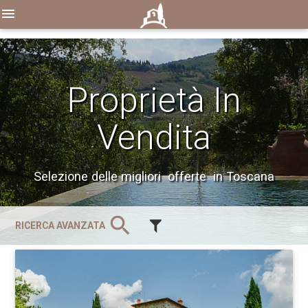
menu
Proprietà In
Vendita
Selezione delle migliori offerte in Toscana
search
RICERCA AVANZATA