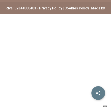
P.Iva: 02344800483 -
Privacy Policy
|
Cookies Policy
| Made by
ExtremHex Firenze