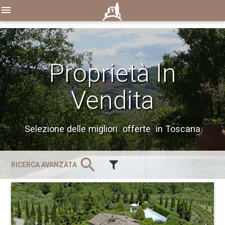
menu
Proprietà In
Vendita
Selezione delle migliori offerte in Toscana
search
RICERCA AVANZATA