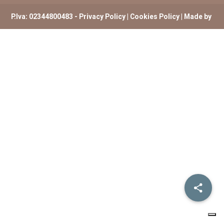
P.Iva: 02344800483 -
Privacy Policy
|
Cookies Policy
| Made by
ExtremHex Firenze