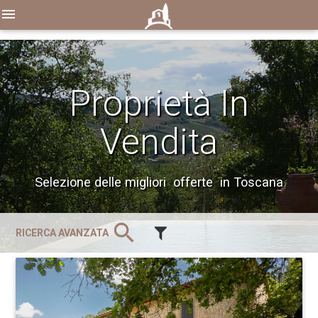
menu
Proprietà In
Vendita
Selezione delle migliori offerte in Toscana
search
RICERCA AVANZATA