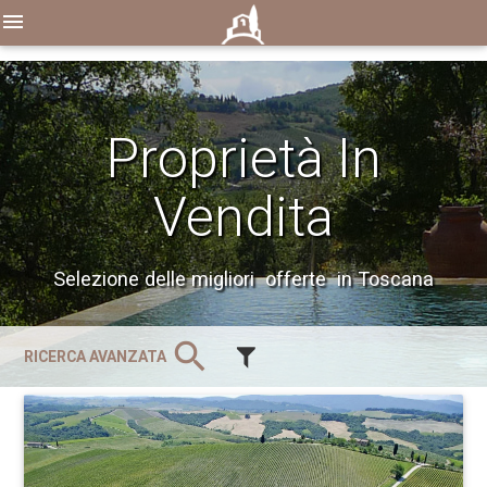
menu
Proprietà In
Vendita
Selezione delle migliori offerte in Toscana
search
RICERCA AVANZATA