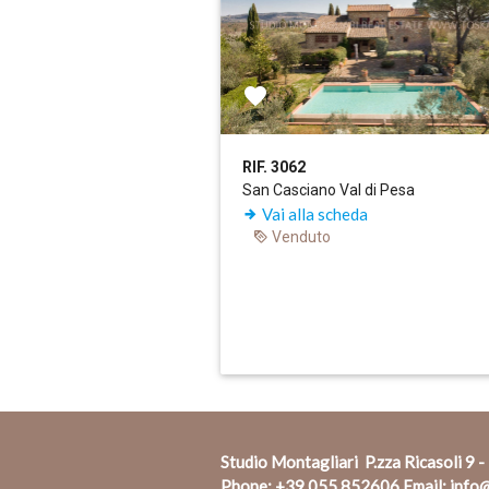
RIF. 3062
San Casciano Val di Pesa
Vai alla scheda
Venduto
Studio Montagliari P.zza Ricasoli 9 -
Phone:
+39 055 852606
Email:
info@