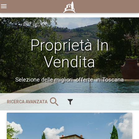
menu
Proprietà In
Vendita
Selezione delle migliori offerte in Toscana
search
RICERCA AVANZATA