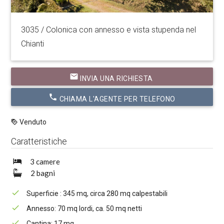
3035 / Colonica con annesso e vista stupenda nel
Chianti
email
INVIA UNA RICHIESTA
phone
CHIAMA L'AGENTE PER TELEFONO
Venduto
Caratteristiche
3 camere
2 bagni
Superficie : 345 mq, circa 280 mq calpestabili
Annesso: 70 mq lordi, ca. 50 mq netti
Cantina: 17 mq