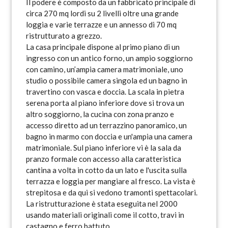
Il podere è composto da un fabbricato principale di
circa 270 mq lordi su 2 livelli oltre una grande
loggia e varie terrazze e un annesso di 70 mq
ristrutturato a grezzo.
La casa principale dispone al primo piano di un
ingresso con un antico forno, un ampio soggiorno
con camino, un’ampia camera matrimoniale, uno
studio o possibile camera singola ed un bagno in
travertino con vasca e doccia. La scala in pietra
serena porta al piano inferiore dove si trova un
altro soggiorno, la cucina con zona pranzo e
accesso diretto ad un terrazzino panoramico, un
bagno in marmo con doccia e un'ampia una camera
matrimoniale. Sul piano inferiore vi è la sala da
pranzo formale con accesso alla caratteristica
cantina a volta in cotto da un lato e l'uscita sulla
terrazza e loggia per mangiare al fresco. La vista è
strepitosa e da qui si vedono tramonti spettacolari.
La ristrutturazione è stata eseguita nel 2000
usando materiali originali come il cotto, travi in
castagno e ferro battuto.