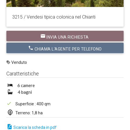
3215 / Vendesi tipica colonica nel Chianti
email
INVIA UNA RICHIESTA
phone
CHIAMA L'AGENTE PER TELEFONO
Venduto
Caratteristiche
6 camere
4 bagni
Superficie : 400 qm
Terreno: 1,8 ha
Scarica la scheda in pdf