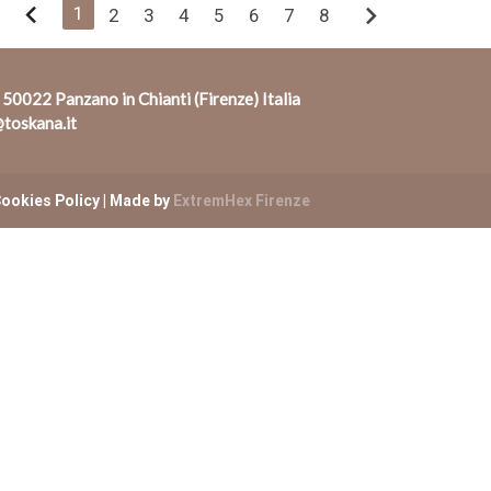
chevron_left
chevron_right
1
2
3
4
5
6
7
8
 50022 Panzano in Chianti (Firenze) Italia
toskana.it
ookies Policy
| Made by
ExtremHex Firenze