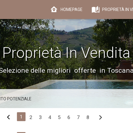
HOMEPAGE
PROPRIETÀ IN V
Proprietà In Vendita
Selezione delle migliori offerte in Toscan
ITO POTENZIALE
chevron_left
chevron_right
1
2
3
4
5
6
7
8